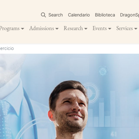
Skip
to
Search
Calendario
Biblioteca
DragonS
main
content
Programs
Admissions
Research
Events
Services
ercicio