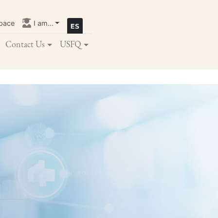
pace
I am...
Contact Us
USFQ