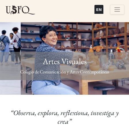
Pasar
al
contenido
Buscar
principal
Artes Visuales
Previous
Next
Colegio de Comunicación y Artes Contemporáneas
“Observa, explora, reflexiona, investiga y
crea”