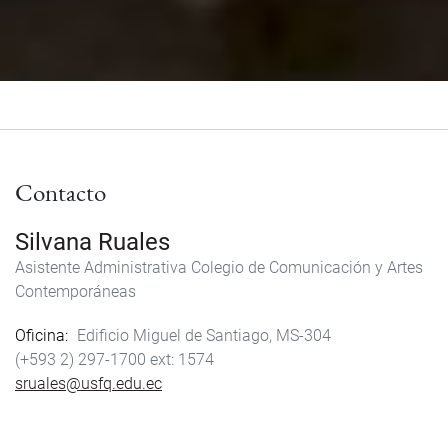
Contacto
Silvana Ruales
Asistente Administrativa Colegio de Comunicación y Artes
Contemporáneas
Oficina
Edificio Miguel de Santiago, MS-304
(+593 2) 297-1700
1574
sruales@usfq.edu.ec