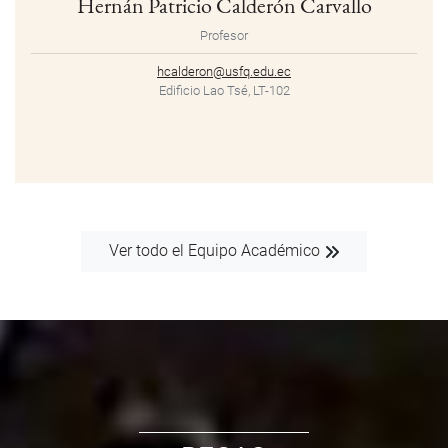
Hernán Patricio Calderón Carvallo
Profesor
hcalderon@usfq.edu.ec
Edificio Lao Tsé, LT-102
Ver todo el Equipo Académico