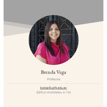
Brenda Vega
Profesora
bvega@usfq.edu.ec
Edificio Aristóteles, A-124