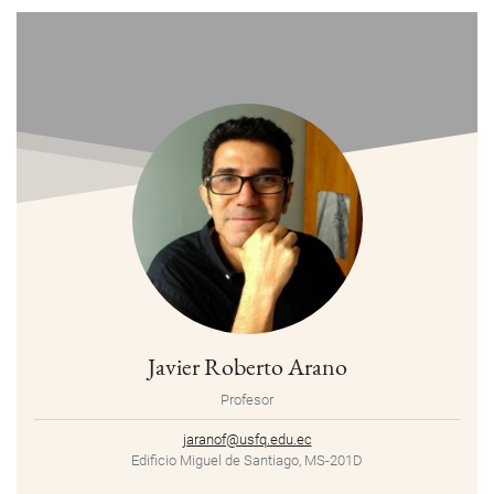
Javier Roberto Arano
Profesor
jaranof@usfq.edu.ec
Edificio Miguel de Santiago, MS-201D