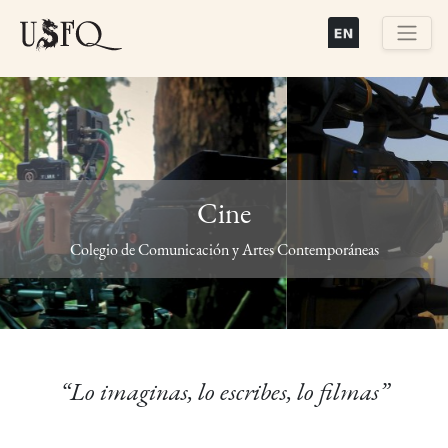
Pasar
al
contenido
Buscar
principal
Cine
Previous
Next
Colegio de Comunicación y Artes Contemporáneas
“Lo imaginas, lo escribes, lo filmas”