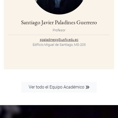
Santiago Javier Paladines Guerrero
Profesor
spaladinesg@usfq.edu.ec
Edificio Miguel de Santiago, MS-205
Ver todo el Equipo Académico