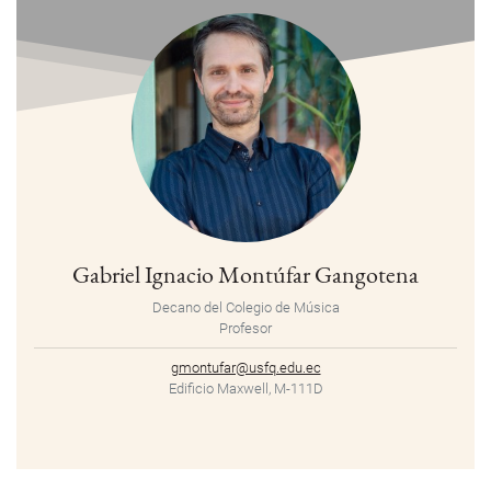
Gabriel Ignacio Montúfar Gangotena
Decano del Colegio de Música
Profesor
gmontufar@usfq.edu.ec
Edificio Maxwell, M-111D