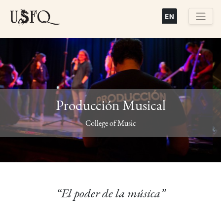
Pasar
al
contenido
Buscar
principal
Producción Musical
Previous
Next
College of Music
“El poder de la música”