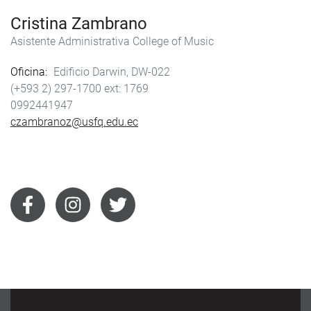
Cristina Zambrano
Asistente Administrativa College of Music
Oficina
Edificio Darwin, DW-022
(+593 2) 297-1700
1769
0992441947
czambranoz@usfq.edu.ec