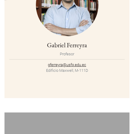
Gabriel Ferreyra
Profesor
gferreyra@usfq.edu.ec
Edificio Maxwell, M-111D