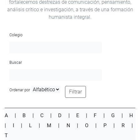
fortalecemos destrezas de comunicación, pensamiento,
análisis crítico e investigación, a través de una formación
humanista integral.
Colegio
Buscar
Ordenar por
Filtrar
A
|
B
|
C
|
D
|
E
|
F
|
G
|
H
|
I
|
L
|
M
|
N
|
O
|
P
|
R
|
T