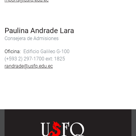
Paulina Andrade Lara
Consejera de Admisiones
Oficina
Edificio Galileo G-100
(+593 2) 297-1700
1825
randrade@usfq.edu.ec