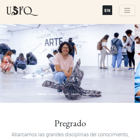
Pasar
al
contenido
Buscar
principal
Previous
Next
Pregrado
Abarcamos las grandes disciplinas del conocimiento,