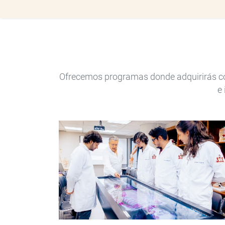
Pregrado
Ofrecemos programas donde adquirirás cono
e 