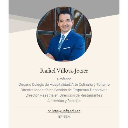
Rafael Villota-Jetzer
Profesor
Decano Colegio de Hospitalidad, Arte Culinario y Turismo
Director Maestría en Gestión de Empresas Deportivas
Director Maestría en Dirección de Restaurantes
Alimentos y Bebidas
rvillota@usfq.edu.ec
EP-33A