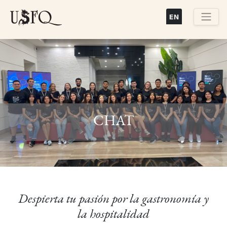
Pasar
al
contenido
Buscar
principal
Previous
Next
CHAT
Despierta tu pasión por la gastronomía y
la hospitalidad