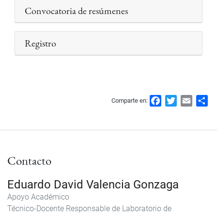
Convocatoria de resúmenes
Registro
F
T
E
S
Comparte en:
a
w
m
h
c
i
a
a
e
t
i
r
b
t
l
e
Contacto
o
e
o
r
k
Eduardo David Valencia Gonzaga
Apoyo Académico
Técnico-Docente Responsable de Laboratorio de