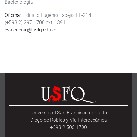
Bacteriología
Oficina
Edificio Eugenio Espejo, EE-214
(+593 2) 297-1700
1391
evalenciag@usfq.edu.ec
Universidad San Francisco de Quito
Diego de Robles y Vía Interoceánica
+593 2 506 1700