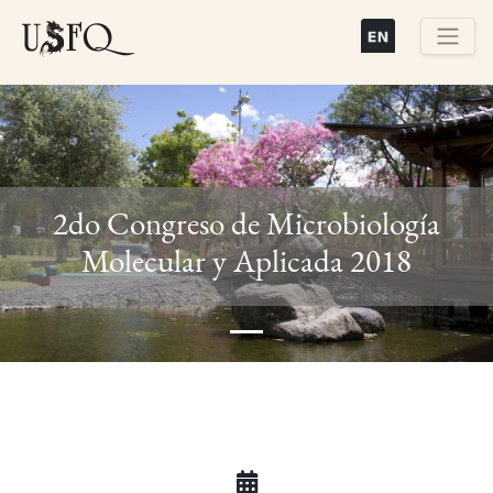
Pasar
al
contenido
Buscar
principal
2do Congreso de Microbiología
Previous
Next
Molecular y Aplicada 2018