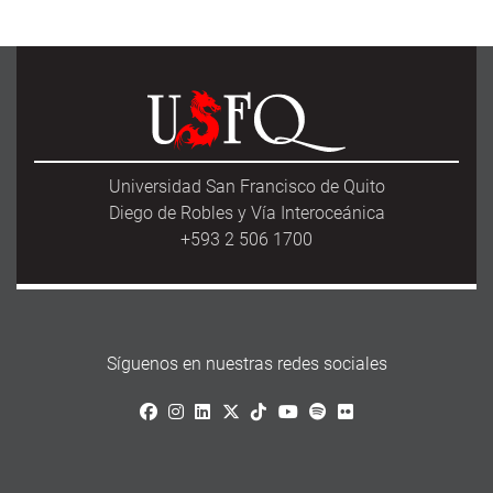
e
t
i
r
b
t
l
e
o
e
o
r
k
Universidad San Francisco de Quito
Diego de Robles y Vía Interoceánica
+593 2 506 1700
Síguenos en nuestras redes sociales