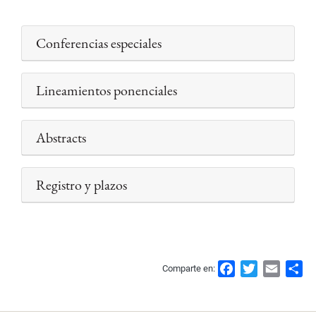
Conferencias especiales
Lineamientos ponenciales
Abstracts
Registro y plazos
F
T
E
S
Comparte en:
a
w
m
h
c
i
a
a