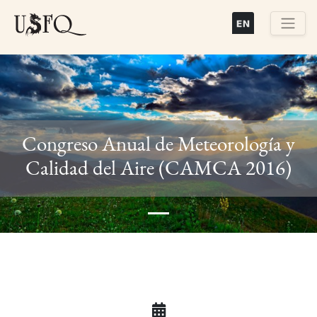
Pasar
al
contenido
Buscar
principal
Congreso Anual de Meteorología y
Previous
Next
Calidad del Aire (CAMCA 2016)