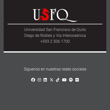
e
t
i
r
b
t
l
e
o
e
o
r
k
Universidad San Francisco de Quito
Diego de Robles y Vía Interoceánica
+593 2 506 1700
Síguenos en nuestras redes sociales