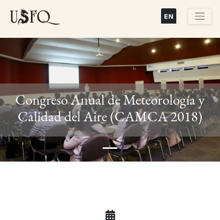
Pasar
al
contenido
Buscar
principal
Congreso Anual de Meteorología y
Previous
Next
Calidad del Aire (CAMCA 2018)