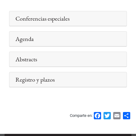
Conferencias especiales
Agenda
Abstracts
Registro y plazos
F
T
E
S
Comparte en:
a
w
m
h
c
i
a
a