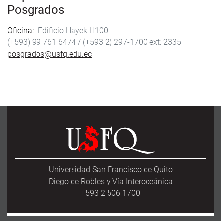
Posgrados
Oficina
Edificio Hayek H100
(+593) 99 761 6474 /
(+593 2) 297-1700
2335
posgrados@usfq.edu.ec
Universidad San Francisco de Quito
Diego de Robles y Vía Interoceánica
+593 2 506 1700