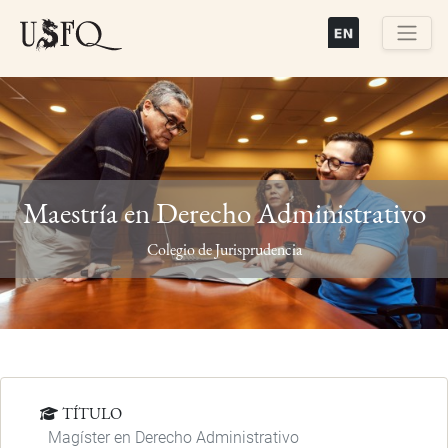
Pasar
al
contenido
Buscar
principal
Maestría en Derecho Administrativo
Previous
Next
Colegio de Jurisprudencia
TÍTULO
Magíster en Derecho Administrativo