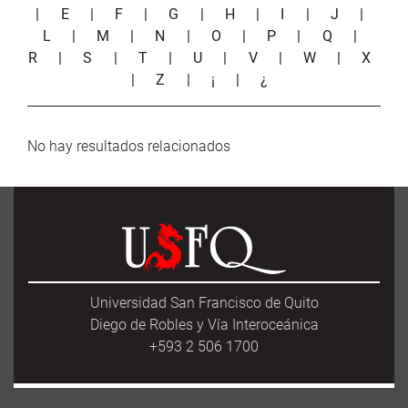
|
E
|
F
|
G
|
H
|
I
|
J
|
L
|
M
|
N
|
O
|
P
|
Q
|
R
|
S
|
T
|
U
|
V
|
W
|
X
|
Z
|
¡
|
¿
No hay resultados relacionados
Universidad San Francisco de Quito
Diego de Robles y Vía Interoceánica
+593 2 506 1700