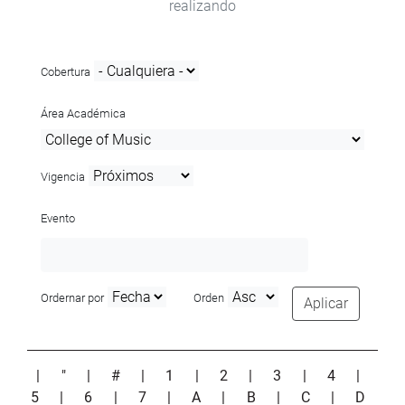
realizando
Cobertura
Área Académica
Vigencia
Evento
Ordernar por
Orden
Aplicar
|
"
|
#
|
1
|
2
|
3
|
4
|
5
|
6
|
7
|
A
|
B
|
C
|
D