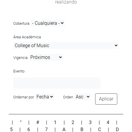
realizando
Cobertura
Área Académica
Vigencia
Evento
Ordernar por
Orden
Aplicar
|
"
|
#
|
1
|
2
|
3
|
4
|
5
|
6
|
7
|
A
|
B
|
C
|
D