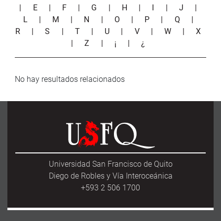
|
E
|
F
|
G
|
H
|
I
|
J
|
L
|
M
|
N
|
O
|
P
|
Q
|
R
|
S
|
T
|
U
|
V
|
W
|
X
|
Z
|
¡
|
¿
No hay resultados relacionados
Universidad San Francisco de Quito
Diego de Robles y Vía Interoceánica
+593 2 506 1700