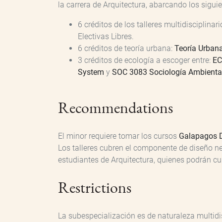
la carrera de Arquitectura, abarcando los sigui
6 créditos de los talleres multidisciplinar
Electivas Libres.
6 créditos de teoría urbana:
Teoría Urbana
3 créditos de ecología a escoger entre:
EC
System
y
SOC 3083 Sociología Ambienta
Recommendations
El minor requiere tomar los cursos
Galapagos 
Los talleres cubren el componente de diseño n
estudiantes de Arquitectura, quienes podrán c
Restrictions
La subespecialización es de naturaleza multidis