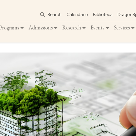
Skip
to
Search
Calendario
Biblioteca
DragonS
main
content
Programs
Admissions
Research
Events
Services