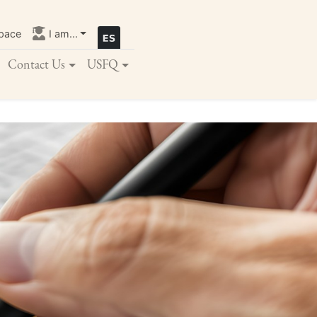
pace
I am...
Contact Us
USFQ