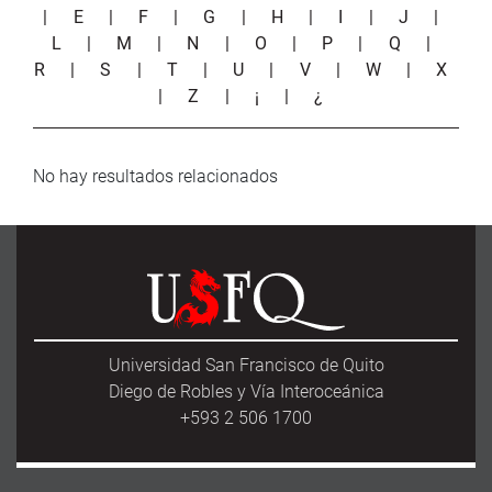
|
E
|
F
|
G
|
H
|
I
|
J
|
L
|
M
|
N
|
O
|
P
|
Q
|
R
|
S
|
T
|
U
|
V
|
W
|
X
|
Z
|
¡
|
¿
No hay resultados relacionados
Universidad San Francisco de Quito
Diego de Robles y Vía Interoceánica
+593 2 506 1700