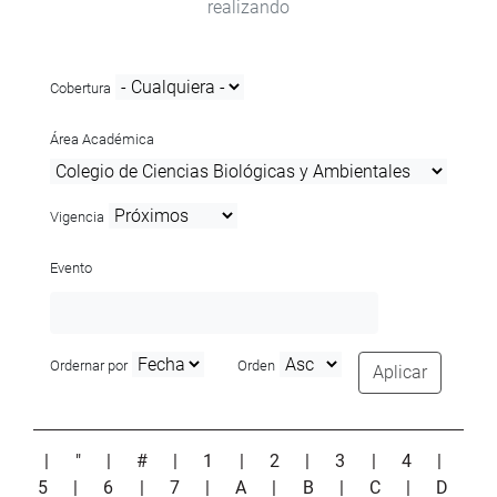
realizando
Cobertura
Área Académica
Vigencia
Evento
Ordernar por
Orden
Aplicar
|
"
|
#
|
1
|
2
|
3
|
4
|
5
|
6
|
7
|
A
|
B
|
C
|
D