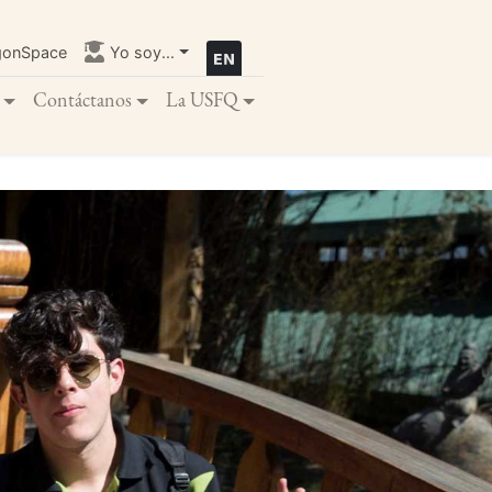
gonSpace
Yo soy...
Contáctanos
La USFQ