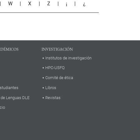
|
W
|
X
|
Z
|
¡
|
¿
ADÉMICOS
INVESTIGACIÓN
Institutos de investigación
HPC-USFQ
Comité de ética
studiantes
Libros
 de Lenguas DLE
Revistas
cio