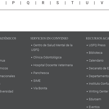
O
|
P
|
Q
|
R
|
S
|
T
|
U
|
V
ADÉMICOS
SERVICIOS EN CONVENIO
RECURSOS AC
Centro de Salud Mental de la
USFQ Press
USFQ
Biblioteca
Clínica Odontológica
inua
Calendario
Hospital Docente Veterinaria
micos
Decanato de E
Panchesca
rnacionales
Departamento
SIME
s
Instituto Confu
Vía Bonita
diversidad
Writing Center
Eduroam
Eventos