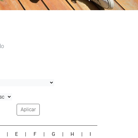
do
Aplicar
D
|
E
|
F
|
G
|
H
|
I