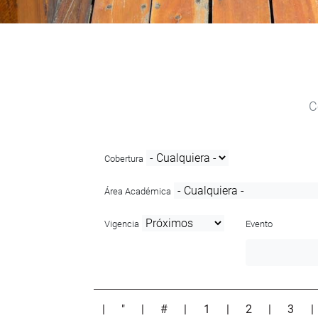
C
Cobertura
Área Académica
Vigencia
Evento
|
"
|
#
|
1
|
2
|
3