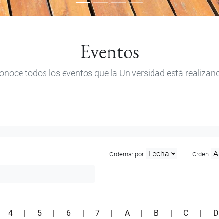
Eventos
onoce todos los eventos que la Universidad está realizan
Ordernar por
Orden
|
4
|
5
|
6
|
7
|
A
|
B
|
C
|