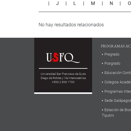
|
J
|
L
|
M
|
N
|
No hay resultados relacionados
PROGRAMAS AC
Pregrado
Posgrado
Educación Cont
Universidad San Francisco de Quito
Diego de Robles y Vía Interoceánica
Colegios Acadé
+593 2 506 1700
Programas Inte
Sede Galápago
Estación de Bio
Tiputini