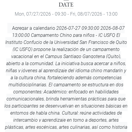
DATE
Mon, 07/27/2026 - 09:30
-
Fri, 08/07/2026 - 13:00
Add
Agregar a calendario
2026-07-27 09:30:00
2026-08-07
to
13:00:00
Campamento Chino para niños - IC USFQ
El
Calendar
Instituto Confucio de la Universidad San Francisco de Quito
(IC USFQ) propone la realización de un campamento
vacacional en el Campus Santiago Gangotena (Quito),
abierto a la comunidad. La iniciativa busca acercar a niños,
niñas y jóvenes al aprendizaje del idioma chino mandarín y
a la cultura china, fortaleciendo además competencias
multidisciplinarias. El campamento se estructura en dos
componentes: Académico: enfocado en habilidades
comunicacionales, brinda herramientas prácticas para que
los participantes se desenvuelvan en situaciones básicas en
entornos de habla china. Cultural: reúne actividades de
intercambio y aprendizaje en torno a deportes, artes
plásticas, artes escénicas, artes culinarias, así como historia