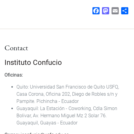
F
M
E
S
a
a
m
h
c
s
a
a
e
t
i
r
b
o
l
e
Contact
o
d
o
o
k
n
Instituto Confucio
Oficinas:
Quito: Universidad San Francisco de Quito USFQ,
Casa Corona, Oficina 202, Diego de Robles s/n y
Pampite. Pichincha - Ecuador
Guayaquil: La Estación - Coworking, Cdla Simon
Bolivar, Av. Hermano Miguel Mz 2 Solar 76.
Guayaquil, Guayas - Ecuador