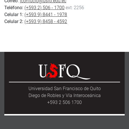
Correo:
iconfucio@usfq.edu.ec
Teléfono:
(+593 2) 506 - 1700
ext: 2256
Celular 1:
(+593 9) 8441 - 1978
Celular 2:
(+593 9) 8458 - 4592
Universidad San Francisco de Quito
Diego de Robles y Vía Interoceánica
+593 2 506 1700