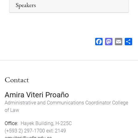
Speakers
F
M
E
S
a
a
m
h
c
s
a
a
e
t
i
r
b
o
l
e
Contact
o
d
o
o
k
n
Amira Viteri Proaño
Administrative and Communications Coordinator College
of Law
Office
Hayek Building, H-225C
(+593 2) 297-1700
2149