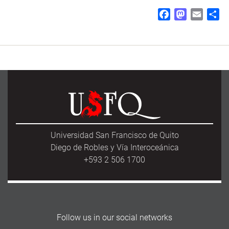
F
M
E
S
a
a
m
h
c
s
a
a
e
t
i
r
b
o
l
e
o
d
o
o
k
n
Universidad San Francisco de Quito
Diego de Robles y Vía Interoceánica
+593 2 506 1700
Follow us in our social networks