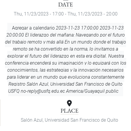
DATE
Thu, 11/23/2023 - 17:00
-
Thu, 11/23/2023 - 20:00
Add
Agregar a calendario
2023-11-23 17:00:00
2023-11-23
to
20:00:00
El liderazgo del mañana: Navegando por el futuro
Calendar
del trabajo remoto y más allá
En un mundo donde el trabajo
remoto se ha convertido en la norma, lo invitamos a
explorar el futuro del liderazgo en esta era digital. Nuestra
conferencia encenderá su imaginación y lo equipará con los
conocimientos, las estrategias y la innovación necesarios
para liderar en un mundo que evoluciona constantemente
Registro
Salón Azul, Universidad San Francisco de Quito
USFQ
no-reply@usfq.edu.ec
America/Guayaquil
public
PLACE
Salón Azul, Universidad San Francisco de Quito