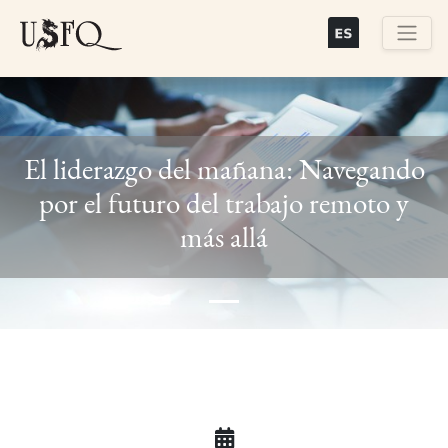
Skip
to
main
Buscar
content
El liderazgo del mañana: Navegando
por el futuro del trabajo remoto y
Previous
Next
más allá