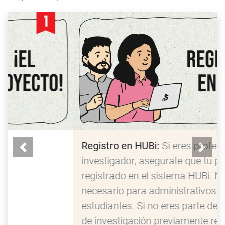
Registro en HUBi:
Si eres profesor o
Previous
Next
investigador, asegurate que tu proyecto esta
registrado en el sistema HUBi. No es
necesario para administrativos o
estudiantes. Si no eres parte de un proyecto
de investigación previamente registrado en