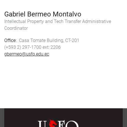
Gabriel Bermeo Montalvo
Intellectual Property and Tech Transfer Administrative
Coordinator
Office
Casa Tomate Building, CT-201
(+593 2) 297-1700
2206
gbermeo@usfq.edu.ec