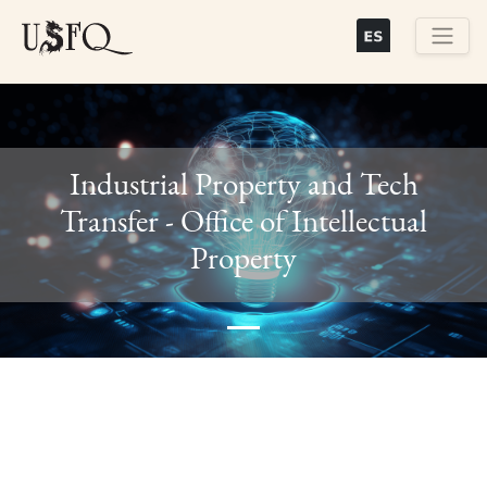
Skip
to
main
Buscar
content
Industrial Property and Tech
Transfer - Office of Intellectual
Previous
Next
Property