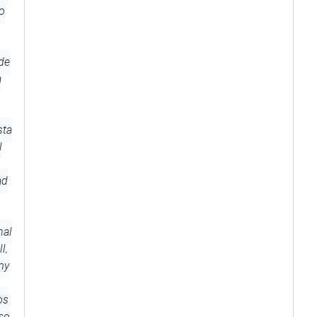
o
de
a
sta
l
ad
nal
l,
my
os
rso