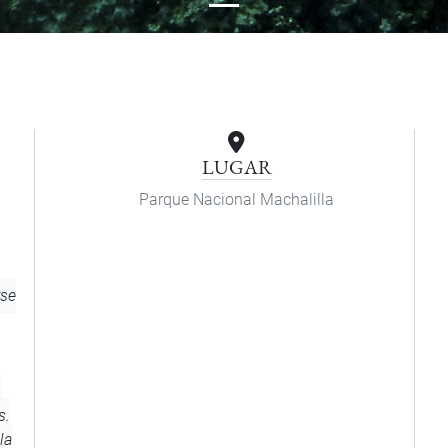
LUGAR
Parque Nacional Machalilla
rse
,
s.
la