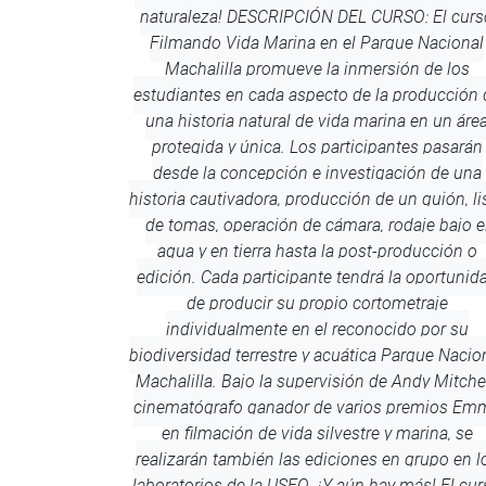
naturaleza! DESCRIPCIÓN DEL CURSO: El curs
Filmando Vida Marina en el Parque Nacional
Machalilla promueve la inmersión de los
estudiantes en cada aspecto de la producción 
una historia natural de vida marina en un áre
protegida y única. Los participantes pasarán
desde la concepción e investigación de una
historia cautivadora, producción de un guión, li
de tomas, operación de cámara, rodaje bajo e
agua y en tierra hasta la post-producción o
edición. Cada participante tendrá la oportunid
de producir su propio cortometraje
individualmente en el reconocido por su
biodiversidad terrestre y acuática Parque Nacio
Machalilla. Bajo la supervisión de Andy Mitchel
cinematógrafo ganador de varios premios Em
en filmación de vida silvestre y marina, se
realizarán también las ediciones en grupo en l
laboratorios de la USFQ. ¡Y aún hay más! El cu