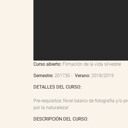
Curso abierto:
Filmación de la vida silvestre
Semestre:
201730 -
Verano:
2018/2019
DETALLES DEL CURSO:
Pre-requisitos: Nivel básico de fotografía y/o 
por la naturaleza!
DESCRIPCIÓN DEL CURSO: