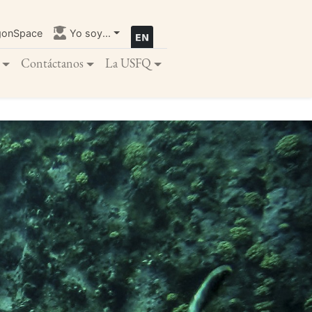
gonSpace
Yo soy...
Contáctanos
La USFQ