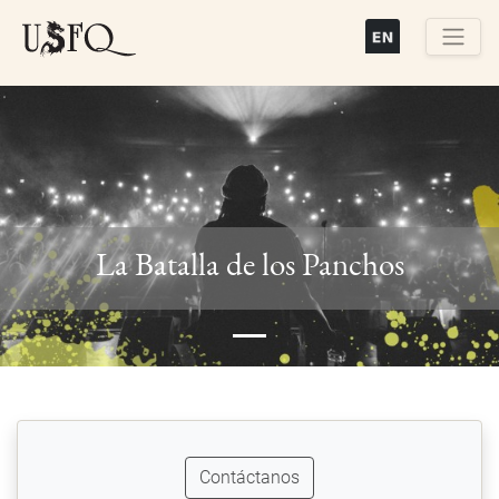
Pasar
al
contenido
Buscar
principal
Previous
Next
La Batalla de los Panchos
Contáctanos