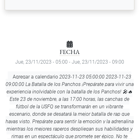
FECHA
Jue, 23/11/2023 - 05:00
-
Jue, 23/11/2023 - 09:00
Agregar
Agregar a calendario
2023-11-23 05:00:00
2023-11-23
a
09:00:00
La Batalla de los Panchos
¡Prepárate para vivir una
calendario
experiencia inolvidable con la batalla de los Panchos! 🎤🔥
Este 23 de noviembre, a las 17:00 horas, las canchas de
fútbol de la USFQ se transformarán en un vibrante
escenario, donde se desatará la mejor batalla de rap que
hayas visto. Prepárate para sentir la emoción y la adrenalina
mientras los mejores raperos despliegan sus habilidades y
rimas en un espectáculo que promete ser épico. No te