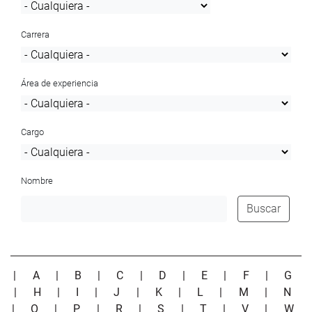
Carrera
Área de experiencia
Cargo
Nombre
Buscar
|
A
|
B
|
C
|
D
|
E
|
F
|
G
|
H
|
I
|
J
|
K
|
L
|
M
|
N
|
O
|
P
|
R
|
S
|
T
|
V
|
W