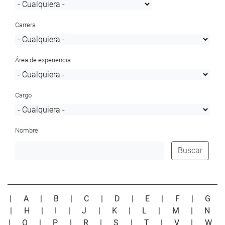
Carrera
Área de experiencia
Cargo
Nombre
Buscar
|
A
|
B
|
C
|
D
|
E
|
F
|
G
|
H
|
I
|
J
|
K
|
L
|
M
|
N
|
O
|
P
|
R
|
S
|
T
|
V
|
W