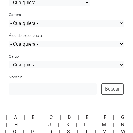
Carrera
Área de experiencia
Cargo
Nombre
Buscar
|
A
|
B
|
C
|
D
|
E
|
F
|
G
|
H
|
I
|
J
|
K
|
L
|
M
|
N
|
O
|
P
|
R
|
S
|
T
|
V
|
W