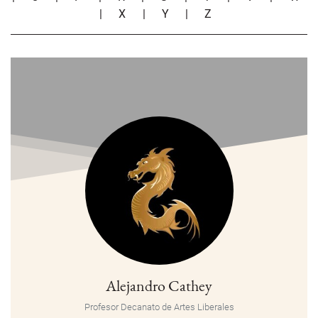
|
X
|
Y
|
Z
Alejandro Cathey
Profesor Decanato de Artes Liberales