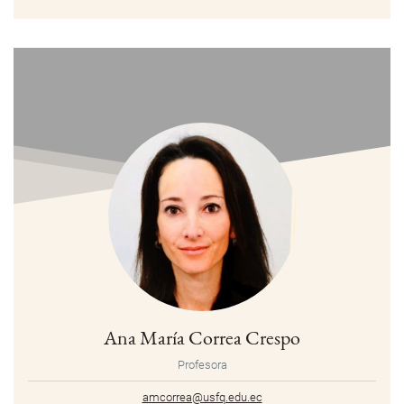
Ana María Correa Crespo
Profesora
amcorrea@usfq.edu.ec