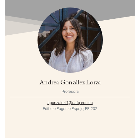
Andrea González Lorza
Profesora
agonzalezl1@usfq.edu.ec
Edificio Eugenio Espejo, EE-202