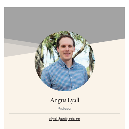
Angus Lyall
Profesor
alyall@usfq.edu.ec