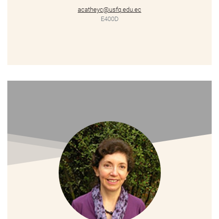
acatheyc@usfq.edu.ec
E400D