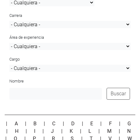
Carrera
Área de experiencia
Cargo
Nombre
Buscar
|
A
|
B
|
C
|
D
|
E
|
F
|
G
|
H
|
I
|
J
|
K
|
L
|
M
|
N
|
O
|
P
|
R
|
S
|
T
|
V
|
W