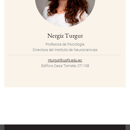
Nergiz Turgut
Profesora de Psicología
Directora del Instituto de Neurociencias
nturgut@usfq.edu.ec
Edificio Casa Tomate, CT-108