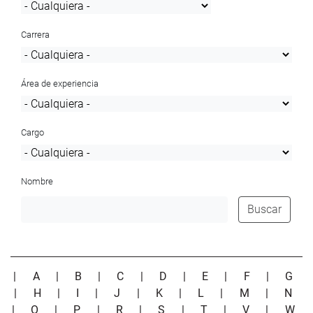
Carrera
Área de experiencia
Cargo
Nombre
Buscar
|
A
|
B
|
C
|
D
|
E
|
F
|
G
|
H
|
I
|
J
|
K
|
L
|
M
|
N
|
O
|
P
|
R
|
S
|
T
|
V
|
W