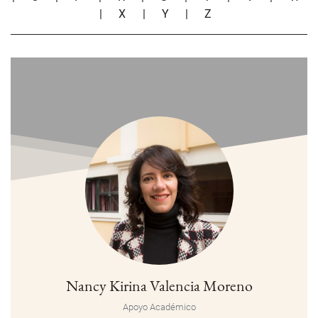
|
X
|
Y
|
Z
Nancy Kirina Valencia Moreno
Apoyo Académico