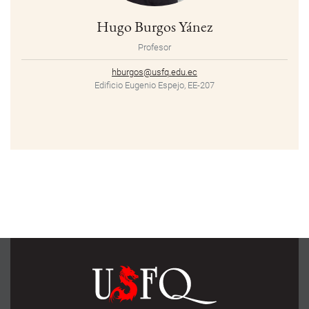
Hugo Burgos Yánez
Profesor
hburgos@usfq.edu.ec
Edificio Eugenio Espejo, EE-207