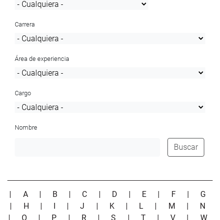
Carrera
Área de experiencia
Cargo
Nombre
Buscar
|
A
|
B
|
C
|
D
|
E
|
F
|
G
|
H
|
I
|
J
|
K
|
L
|
M
|
N
|
O
|
P
|
R
|
S
|
T
|
V
|
W