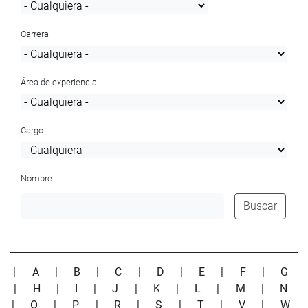
Carrera
Área de experiencia
Cargo
Nombre
Buscar
|
A
|
B
|
C
|
D
|
E
|
F
|
G
|
H
|
I
|
J
|
K
|
L
|
M
|
N
|
O
|
P
|
R
|
S
|
T
|
V
|
W