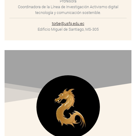
Profesora
Coordinadora de la Línea de Investigación Activismo digital
tecnología y comunicación sostenible.
torbe@usfq.edu.ec
Edificio Miguel de Santiago, MS-305