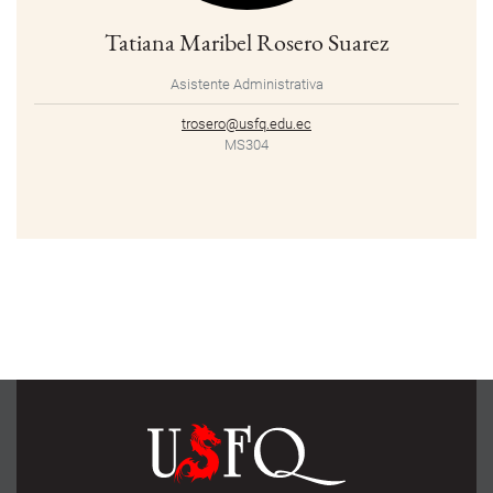
Tatiana Maribel Rosero Suarez
Asistente Administrativa
trosero@usfq.edu.ec
MS304