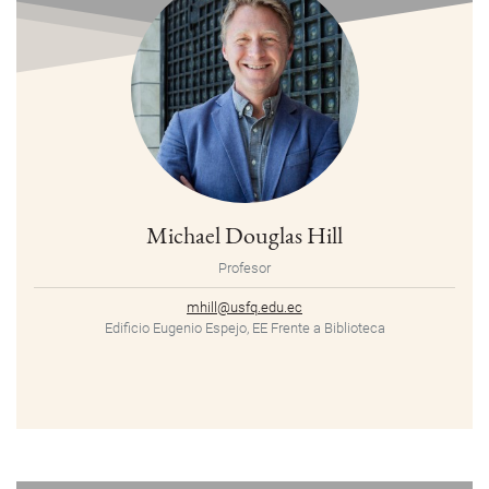
Michael Douglas Hill
Profesor
mhill@usfq.edu.ec
Edificio Eugenio Espejo, EE Frente a Biblioteca