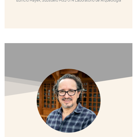
Edificio Hayek, Subsuelo HS2-514 Laboratorio de Arqueología