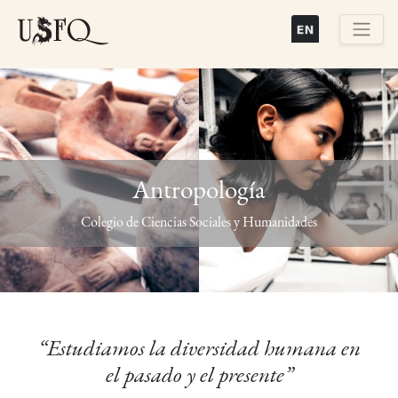
Pasar
al
contenido
Buscar
principal
Antropología
Previous
Next
Colegio de Ciencias Sociales y Humanidades
“Estudiamos la diversidad humana en
el pasado y el presente”