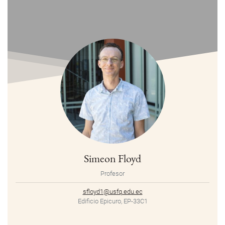
Simeon Floyd
Profesor
sfloyd1@usfq.edu.ec
Edificio Epicuro, EP-33C1