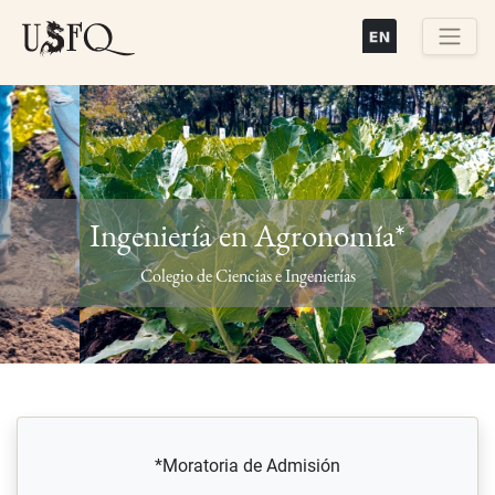
Pasar
al
contenido
Buscar
principal
Ingeniería en Agronomía*
Previous
Next
Colegio de Ciencias e Ingenierías
*Moratoria de Admisión