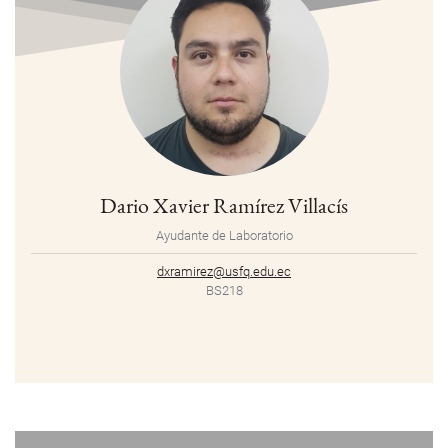
Dario Xavier Ramírez Villacís
Ayudante de Laboratorio
dxramirez@usfq.edu.ec
BS218