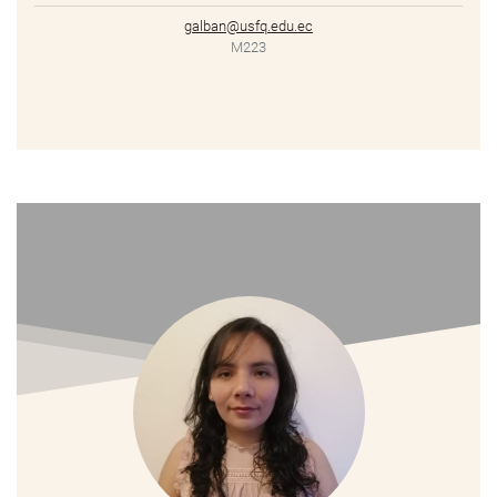
galban@usfq.edu.ec
M223