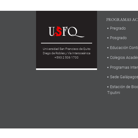
PROGRAMAS AC
Pregrado
Posgrado
Educación Cont
Universidad San Francisco de Quito
Diego de Robles y Vía Interoceánica
Colegios Acadé
+593 2 506 1700
Programas Inte
Sede Galápago
Estación de Bio
Tiputini