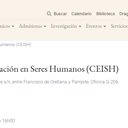
Pasar
al
Buscar
Calendario
Biblioteca
Dra
contenido
principal
micos
Admisiones
Investigación
Eventos
Servicios
 Humanos (CEISH)
igación en Seres Humanos (CEISH)
s/n, entre Francisco de Orellana y Pampite, Oficina G-206.
a 16h00