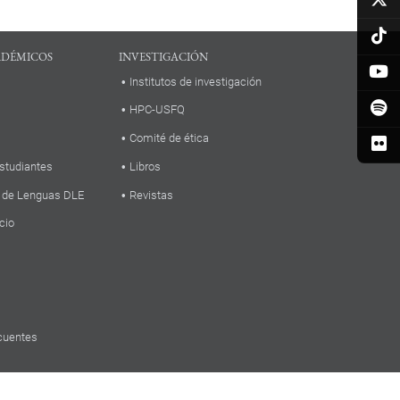
ADÉMICOS
INVESTIGACIÓN
Institutos de investigación
HPC-USFQ
Comité de ética
studiantes
Libros
 de Lenguas DLE
Revistas
cio
cuentes