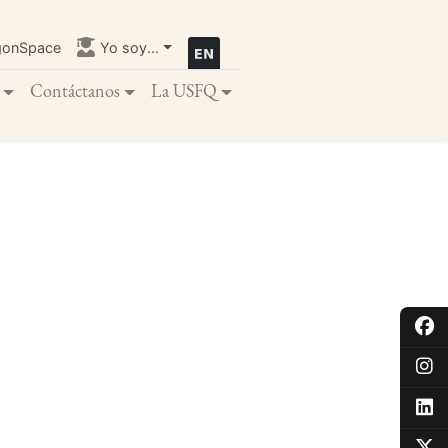
gonSpace
Yo soy...
Contáctanos
La USFQ