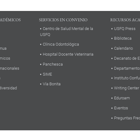
ADÉMICOS
SERVICIOS EN CONVENIO
RECURSOS AC
Centro de Salud Mental de la
USFQ Press
USFQ
Biblioteca
Clínica Odontológica
inua
Calendario
Hospital Docente Veterinaria
micos
Decanato de E
Panchesca
rnacionales
Departamento
SIME
s
Instituto Confu
Vía Bonita
diversidad
Writing Center
Eduroam
Eventos
Preguntas Fre