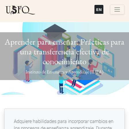
Pasar
al
contenido
Buscar
principal
Aprender para enseñar: Prácticas para
una transferencia efectiva de
conocimiento
Previous
Next
Instituto de Enseñanza y Aprendizaje (IDEA)
Adquiere habilidades para incorporar cambios en
los procesos de enseñanza aprendizaje. Durante