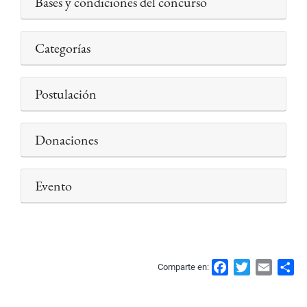
Bases y condiciones del concurso
Categorías
Postulación
Donaciones
Evento
F
T
E
S
Comparte en:
a
w
m
h
c
i
a
a