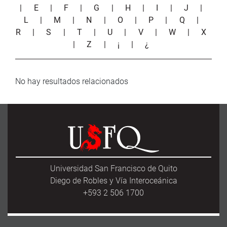
|
E
|
F
|
G
|
H
|
I
|
J
|
L
|
M
|
N
|
O
|
P
|
Q
|
R
|
S
|
T
|
U
|
V
|
W
|
X
|
Z
|
¡
|
¿
No hay resultados relacionados
Universidad San Francisco de Quito
Diego de Robles y Vía Interoceánica
+593 2 506 1700