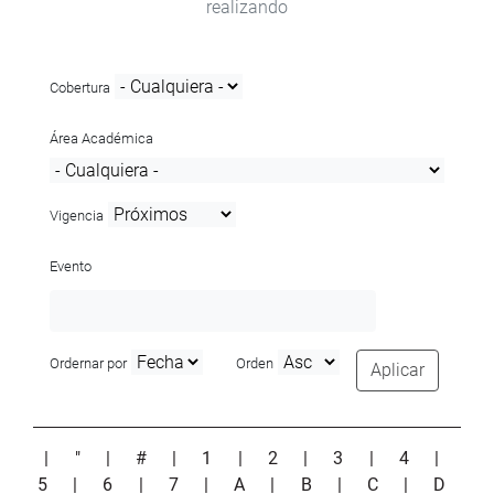
realizando
Cobertura
Área Académica
Vigencia
Evento
Ordernar por
Orden
Aplicar
|
"
|
#
|
1
|
2
|
3
|
4
|
5
|
6
|
7
|
A
|
B
|
C
|
D