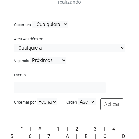
realizando
Cobertura
Área Académica
Vigencia
Evento
Ordernar por
Orden
Aplicar
|
"
|
#
|
1
|
2
|
3
|
4
|
5
|
6
|
7
|
A
|
B
|
C
|
D