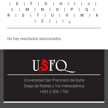
|
E
|
F
|
G
|
H
|
I
|
J
|
L
|
M
|
N
|
O
|
P
|
Q
|
R
|
S
|
T
|
U
|
V
|
W
|
X
|
Z
|
¡
|
¿
No hay resultados relacionados
Universidad San Francisco de Quito
Diego de Robles y Vía Interoceánica
+593 2 506 1700