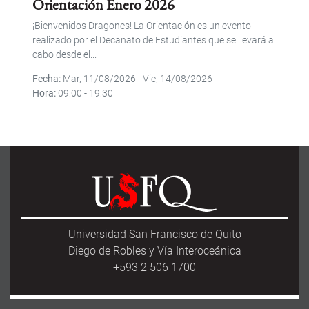
Orientación Enero 2026
¡Bienvenidos Dragones! La Orientación es un evento
realizado por el Decanato de Estudiantes que se llevará a
cabo desde el...
Fecha
Mar, 11/08/2026
-
Vie, 14/08/2026
Hora
09:00
-
19:30
Universidad San Francisco de Quito
Diego de Robles y Vía Interoceánica
+593 2 506 1700