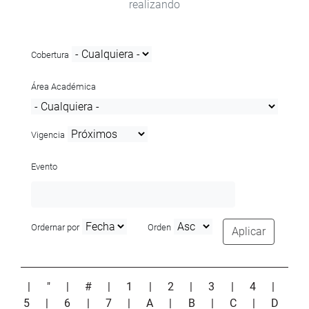
realizando
Cobertura
Área Académica
Vigencia
Evento
Ordernar por
Orden
Aplicar
|
"
|
#
|
1
|
2
|
3
|
4
|
5
|
6
|
7
|
A
|
B
|
C
|
D