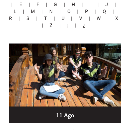
|
E
|
F
|
G
|
H
|
I
|
J
|
L
|
M
|
N
|
O
|
P
|
Q
|
R
|
S
|
T
|
U
|
V
|
W
|
X
|
Z
|
¡
|
¿
11 Ago