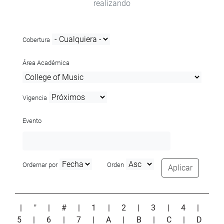
realizando
Cobertura
Área Académica
Vigencia
Evento
Ordernar por
Orden
Aplicar
|
"
|
#
|
1
|
2
|
3
|
4
|
5
|
6
|
7
|
A
|
B
|
C
|
D