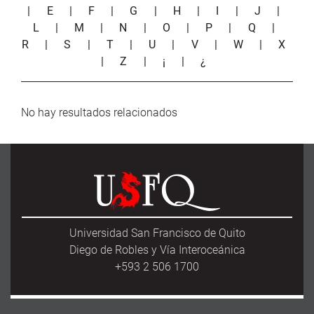
|
E
|
F
|
G
|
H
|
I
|
J
|
L
|
M
|
N
|
O
|
P
|
Q
|
R
|
S
|
T
|
U
|
V
|
W
|
X
|
Z
|
¡
|
¿
No hay resultados relacionados
Universidad San Francisco de Quito
Diego de Robles y Vía Interoceánica
+593 2 506 1700