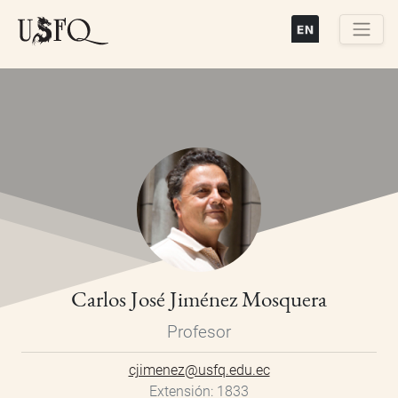
Pasar
al
contenido
Buscar
principal
Carlos José Jiménez Mosquera
Profesor
cjimenez@usfq.edu.ec
Extensión
1833