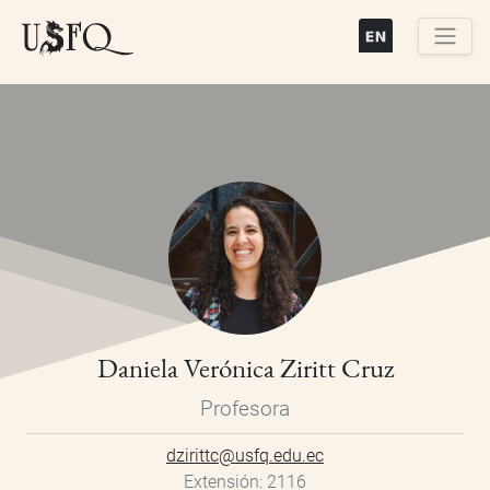
Pasar
al
contenido
Buscar
principal
Daniela Verónica Ziritt Cruz
Profesora
dzirittc@usfq.edu.ec
Extensión
2116