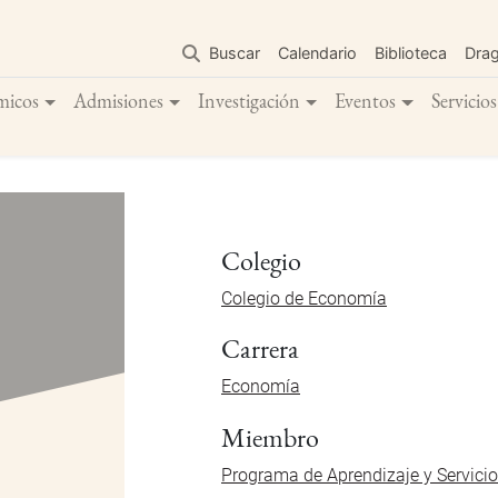
Pasar
al
Buscar
Calendario
Biblioteca
Dra
contenido
principal
micos
Admisiones
Investigación
Eventos
Servicios
Colegio
Colegio de Economía
Carrera
Economía
Miembro
Programa de Aprendizaje y Servici