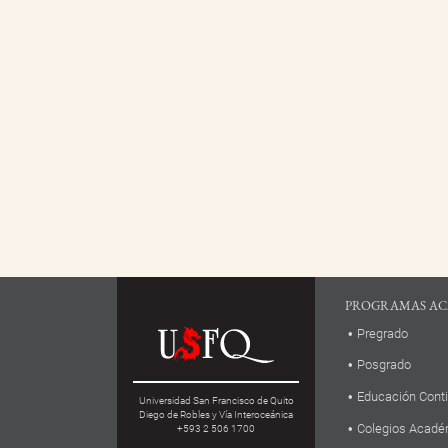
PROGRAMAS AC
Pregrado
Posgrado
Educación Cont
Universidad San Francisco de Quito
Diego de Robles y Vía Interoceánica
Colegios Acadé
+593 2 506 1700