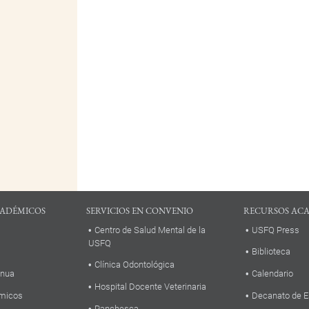
ADÉMICOS
SERVICIOS EN CONVENIO
RECURSOS AC
Centro de Salud Mental de la
USFQ Press
USFQ
Biblioteca
Clínica Odontológica
inua
Calendario
Hospital Docente Veterinaria
micos
Decanato de E
Panchesca