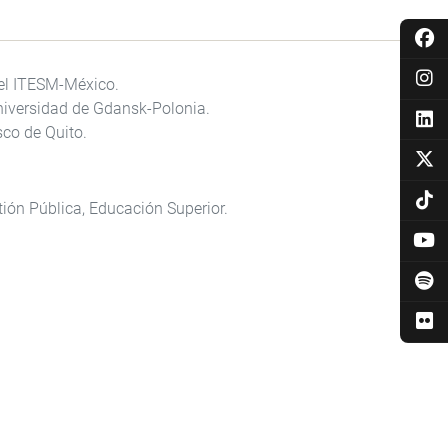
 el ITESM-México.
niversidad de
Gdansk-
Polonia.
co de Quito.
tión Pública, Educación Superior.