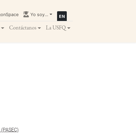
gonSpace
Yo soy...
Contáctanos
La USFQ
o (PASEC)