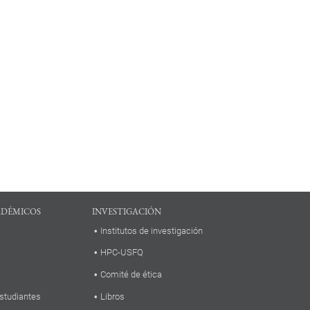
ADÉMICOS
INVESTIGACIÓN
Institutos de investigación
HPC-USFQ
Comité de ética
studiantes
Libros