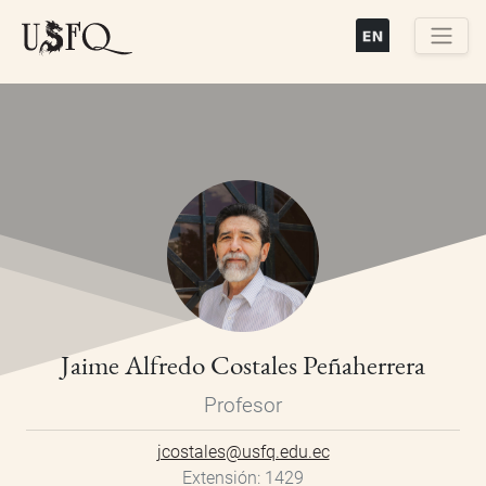
Pasar
al
contenido
Buscar
principal
Jaime Alfredo Costales Peñaherrera
Profesor
jcostales@usfq.edu.ec
Extensión
1429