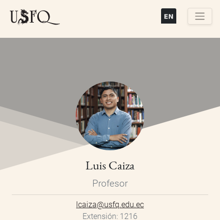
Pasar
al
contenido
Buscar
principal
Luis Caiza
Profesor
lcaiza@usfq.edu.ec
Extensión
1216