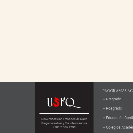
PROGRAMAS AC
Pregrado
Posgrado
Educación Cont
Universidad San Francisco de Quito
Diego de Robles y Vía Interoceánica
Colegios Acadé
+593 2 506 1700