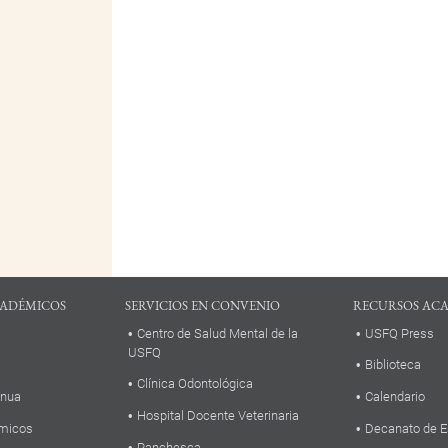
ADÉMICOS
SERVICIOS EN CONVENIO
RECURSOS AC
Centro de Salud Mental de la
USFQ Press
USFQ
Biblioteca
Clínica Odontológica
inua
Calendario
Hospital Docente Veterinaria
micos
Decanato de E
Panchesca