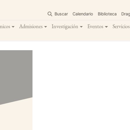
Pasar
al
Buscar
Calendario
Biblioteca
Dra
contenido
principal
micos
Admisiones
Investigación
Eventos
Servicios