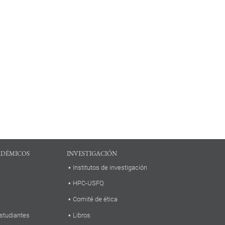
ADÉMICOS
INVESTIGACIÓN
Institutos de investigación
HPC-USFQ
Comité de ética
studiantes
Libros