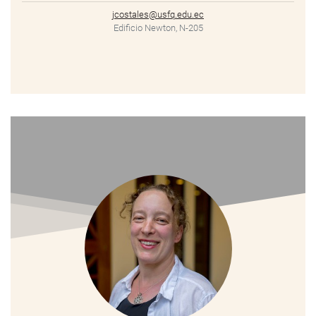
jcostales@usfq.edu.ec
Edificio Newton, N-205