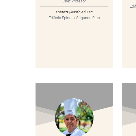
Chef Profesor
Edi
aperezu@usfq.edu.ec
Edificio Epicuro, Segundo Piso