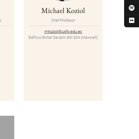
Michael Koziol
o
Chef Profesor
mkoziol@usfq.edu.ec
Edificio Brillat Savarin BS-204 (Maxwell)