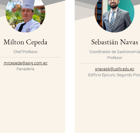
Milton Cepeda
Sebastián Navas
Chef Profesor
Coordinador de Gastronomía
Profesor
mrcepeda@asig.com.ec
Panadería
snavasb@usfq.edu.ec
Edificio Epicuro, Segundo Pis