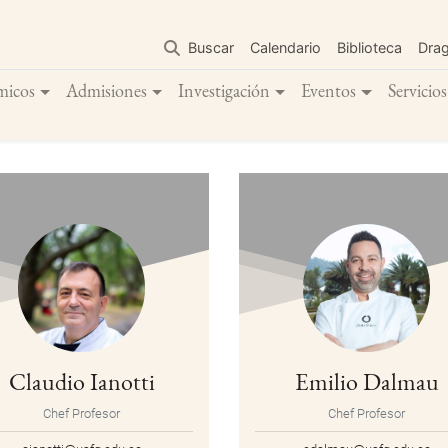
Pasar
al
Buscar
Calendario
Biblioteca
Dra
contenido
principal
micos
Admisiones
Investigación
Eventos
Servicios
Claudio Ianotti
Emilio Dalmau
Chef Profesor
Chef Profesor