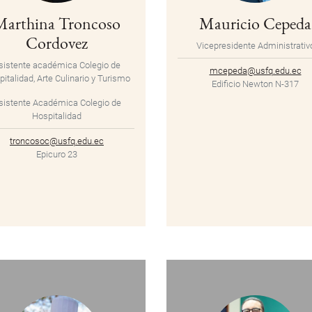
Marthina Troncoso
Mauricio Cepeda
Cordovez
Vicepresidente Administrativ
sistente académica
Colegio de
mcepeda@usfq.edu.ec
italidad, Arte Culinario y Turismo
Edificio Newton N-317
sistente Académica Colegio de
Hospitalidad
troncosoc@usfq.edu.ec
Epicuro 23