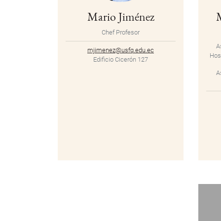
Mario Jiménez
Chef Profesor
A
mjimenez@usfq.edu.ec
Hosp
Edificio Cicerón 127
A