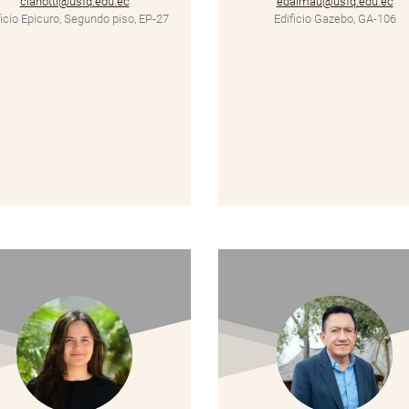
cianotti@usfq.edu.ec
edalmau@usfq.edu.ec
ficio Epicuro, Segundo piso, EP-27
Edificio Gazebo, GA-106