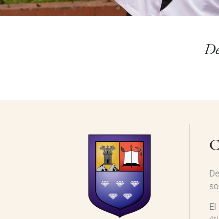
De
C
De
so
El