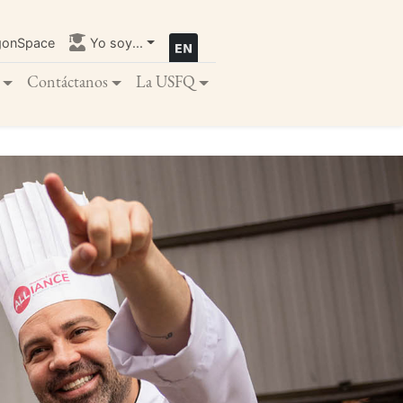
gonSpace
Yo soy...
Contáctanos
La USFQ