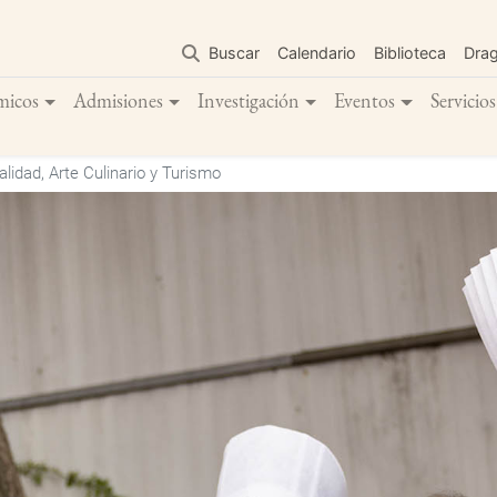
Pasar
al
Buscar
Calendario
Biblioteca
Dra
contenido
principal
micos
Admisiones
Investigación
Eventos
Servicios
lidad, Arte Culinario y Turismo