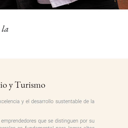
 la
rio y Turismo
celencia y el desarrollo sustentable de la
ma emprendedores que se distinguen por su