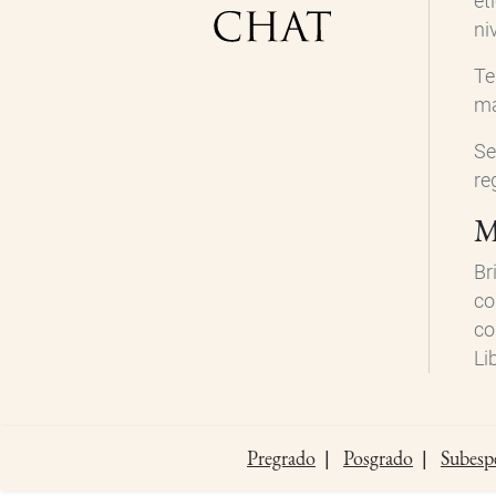
ét
ni
Te
ma
Se
re
M
Br
co
co
Li
Pregrado
Posgrado
Subespe