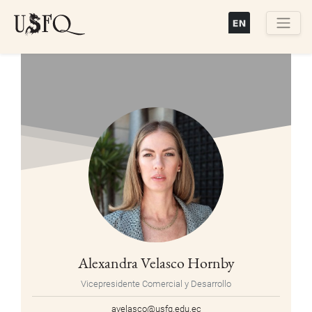
Pasar
al
contenido
Buscar
principal
Alexandra Velasco Hornby
Vicepresidente Comercial y Desarrollo
avelasco@usfq.edu.ec