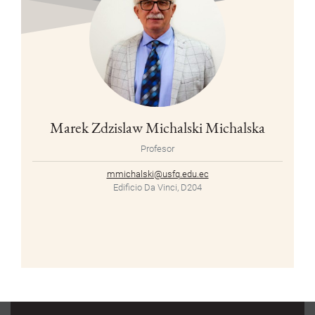
Marek Zdzislaw Michalski Michalska
Profesor
mmichalski@usfq.edu.ec
Edificio Da Vinci, D204