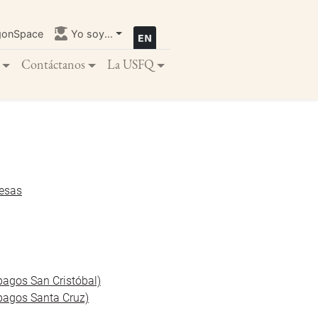
gonSpace
Yo soy...
Contáctanos
La USFQ
resas
agos San Cristóbal)
pagos Santa Cruz)