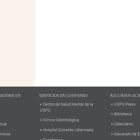
ADÉMICOS
SERVICIOS EN CONVENIO
RECURSOS AC
Centro de Salud Mental de la
USFQ Press
USFQ
Biblioteca
Clínica Odontológica
inua
Calendario
Hospital Docente Veterinaria
micos
Decanato de E
Panchesca