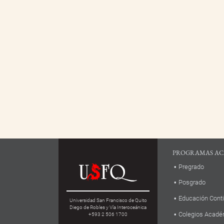
PROGRAMAS AC
Pregrado
Posgrado
Educación Cont
Universidad San Francisco de Quito
Diego de Robles y Vía Interoceánica
Colegios Acadé
+593 2 506 1700