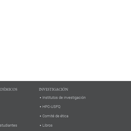
ADÉMICOS
INVESTIGACIÓN
Institutos de investigación
HPC-USFQ
Comité de ética
studiantes
Libros