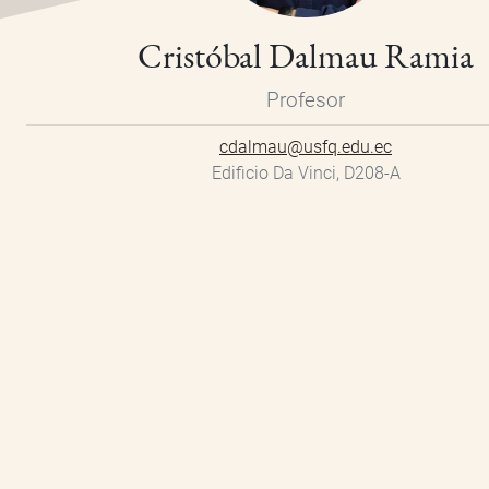
Cristóbal Dalmau Ramia
Profesor
cdalmau@usfq.edu.ec
Edificio Da Vinci, D208-A