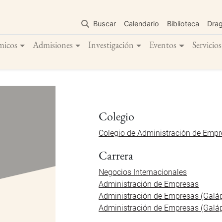
Pasar
al
Buscar
Calendario
Biblioteca
Dra
contenido
principal
micos
Admisiones
Investigación
Eventos
Servicios
Colegio
Colegio de Administración de Emp
Carrera
Negocios Internacionales
Administración de Empresas
Administración de Empresas (Galáp
Administración de Empresas (Galá