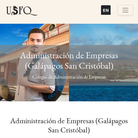
Pasar
al
contenido
Buscar
principal
Administración de Empresas
(Galápagos San Cristóbal)
Previous
Next
Colegio de Administración de Empresas
Administración de Empresas (Galápagos
San Cristóbal)